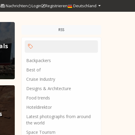
s
Nachrichten
Login
Registrieren
Deutschland
RSS
als
Backpackers
Best of
Cruise Industry
Designs & Architecture
Food trends
Hoteldirektor
s
Latest photographs from around
the world
Space Tourism