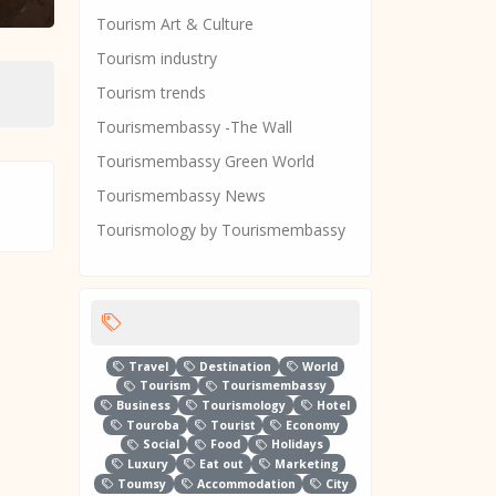
Tourism Art & Culture
Tourism industry
Tourism trends
Tourismembassy -The Wall
Tourismembassy Green World
Tourismembassy News
Tourismology by Tourismembassy
Travel
Destination
World
Tourism
Tourismembassy
Business
Tourismology
Hotel
Touroba
Tourist
Economy
Social
Food
Holidays
Luxury
Eat out
Marketing
Toumsy
Accommodation
City