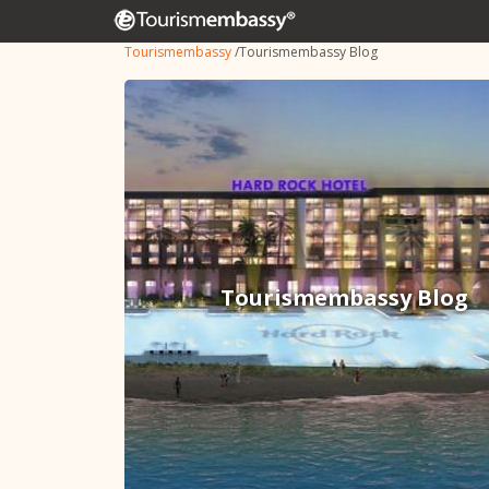
Tourismembassy
/
Tourismembassy Blog
Tourismembassy Blog