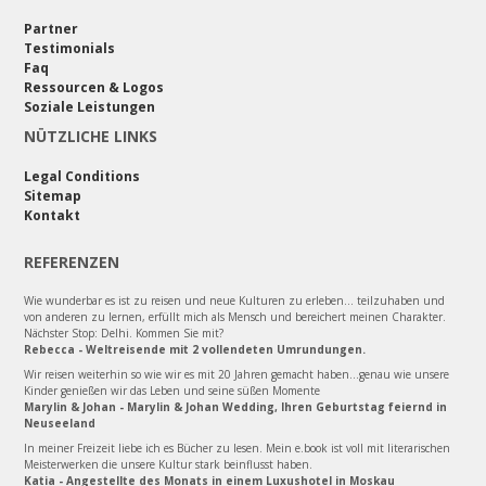
Partner
Testimonials
Faq
Ressourcen & Logos
Soziale Leistungen
NÜTZLICHE LINKS
Legal Conditions
Sitemap
Kontakt
REFERENZEN
Wie wunderbar es ist zu reisen und neue Kulturen zu erleben... teilzuhaben und
von anderen zu lernen, erfüllt mich als Mensch und bereichert meinen Charakter.
Nächster Stop: Delhi. Kommen Sie mit?
Rebecca - Weltreisende mit 2 vollendeten Umrundungen.
Wir reisen weiterhin so wie wir es mit 20 Jahren gemacht haben...genau wie unsere
Kinder genießen wir das Leben und seine süßen Momente
Marylin & Johan - Marylin & Johan Wedding, Ihren Geburtstag feiernd in
Neuseeland
In meiner Freizeit liebe ich es Bücher zu lesen. Mein e.book ist voll mit literarischen
Meisterwerken die unsere Kultur stark beinflusst haben.
Katia - Angestellte des Monats in einem Luxushotel in Moskau