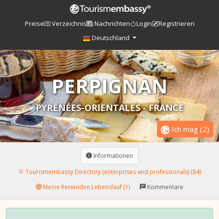
Preise
Verzeichnis
Nachrichten
Login
Registrieren
Deutschland
PERPIGNAN
PYRÉNÉES-ORIENTALES - FRANCE
Ich mag
(
2
)
Informationen
Tourismembassy Directory (enterprises and professionals) (84)
Meine Reisenden Lebenslauf (1)
Kommentare