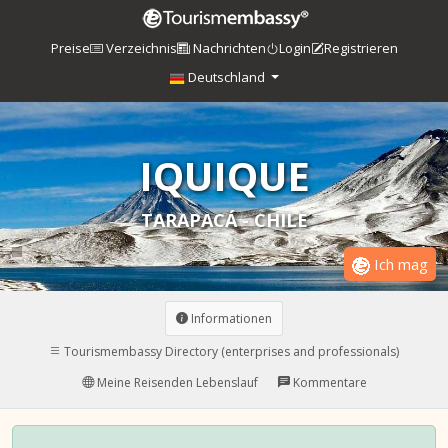
Preise
Verzeichnis
Nachrichten
Login
Registrieren
Deutschland
IQUIQUE
TARAPACÁ - CHILE
Ich mag
Informationen
Tourismembassy Directory (enterprises and professionals)
Meine Reisenden Lebenslauf
Kommentare