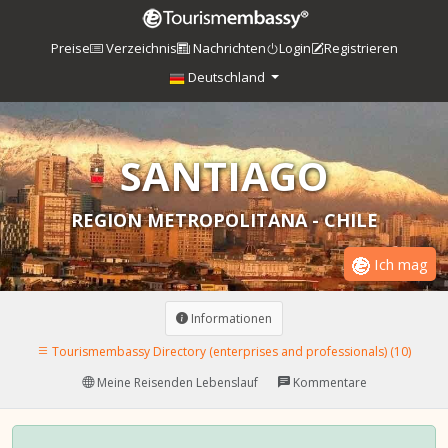
Preise
Verzeichnis
Nachrichten
Login
Registrieren
Deutschland
SANTIAGO
REGION METROPOLITANA - CHILE
Ich mag
Informationen
Tourismembassy Directory (enterprises and professionals) (10)
Meine Reisenden Lebenslauf
Kommentare