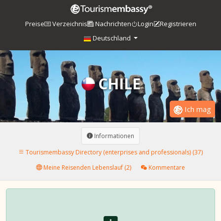
Preise
Verzeichnis
Nachrichten
Login
Registrieren
Deutschland
CHILE
Ich mag
Informationen
Tourismembassy Directory (enterprises and professionals) (37)
Meine Reisenden Lebenslauf (2)
Kommentare