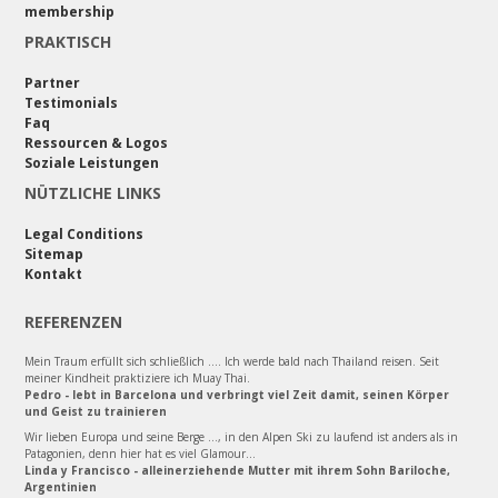
membership
PRAKTISCH
Partner
Testimonials
Faq
Ressourcen & Logos
Soziale Leistungen
NÜTZLICHE LINKS
Legal Conditions
Sitemap
Kontakt
REFERENZEN
Mein Traum erfüllt sich schließlich .... Ich werde bald nach Thailand reisen. Seit
meiner Kindheit praktiziere ich Muay Thai.
Pedro - lebt in Barcelona und verbringt viel Zeit damit, seinen Körper
und Geist zu trainieren
Wir lieben Europa und seine Berge ..., in den Alpen Ski zu laufend ist anders als in
Patagonien, denn hier hat es viel Glamour...
Linda y Francisco - alleinerziehende Mutter mit ihrem Sohn Bariloche,
Argentinien