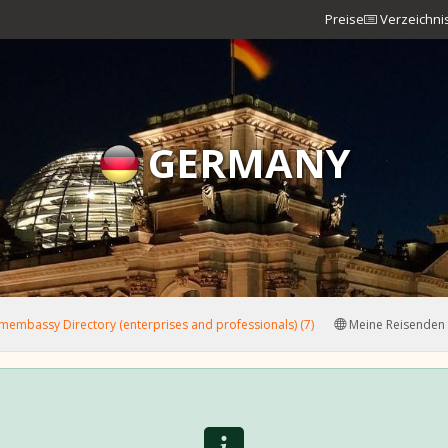
Preise
Verzeichni
GERMANY
membassy Directory (enterprises and professionals) (7)
Meine Reisenden 