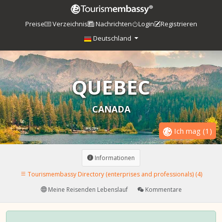
Preise
Verzeichnis
Nachrichten
Login
Registrieren
Deutschland
QUEBEC
CANADA
Ich mag
(
1
)
Informationen
Tourismembassy Directory (enterprises and professionals) (4)
Meine Reisenden Lebenslauf
Kommentare