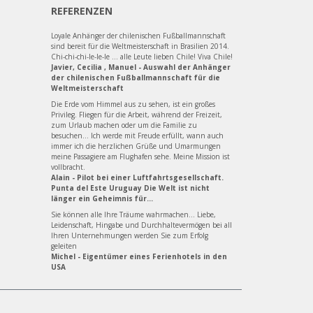
REFERENZEN
Loyale Anhänger der chilenischen Fußballmannschaft
sind bereit für die Weltmeisterschaft in Brasilien 2014.
Chi-chi-chi-le-le-le ... alle Leute lieben Chile! Viva Chile!
Javier, Cecilia , Manuel - Auswahl der Anhänger
der chilenischen Fußballmannschaft für die
Weltmeisterschaft
Die Erde vom Himmel aus zu sehen, ist ein großes
Privileg. Fliegen für die Arbeit, während der Freizeit,
zum Urlaub machen oder um die Familie zu
besuchen... Ich werde mit Freude erfüllt, wann auch
immer ich die herzlichen Grüße und Umarmungen
meine Passagiere am Flughafen sehe. Meine Mission ist
vollbracht.
Alain - Pilot bei einer Luftfahrtsgesellschaft.
Punta del Este Uruguay Die Welt ist nicht
länger ein Geheimnis für...
Sie können alle Ihre Träume wahrmachen... Liebe,
Leidenschaft, Hingabe und Durchhaltevermögen bei all
Ihren Unternehmungen werden Sie zum Erfolg
geleiten
Michel - Eigentümer eines Ferienhotels in den
USA