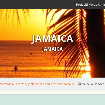
Preise
Verzeichni
JAMAICA
JAMAICA
membassy Directory (enterprises and professionals) (7)
Meine Reisenden 