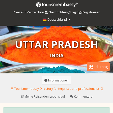
Preise
Verzeichnis
Nachrichten
Login
Registrieren
Deutschland
UTTAR PRADESH
INDIA
Ich mag
Informationen
Tourismembassy Directory (enterprises and professionals) (9)
Meine Reisenden Lebenslauf
Kommentare