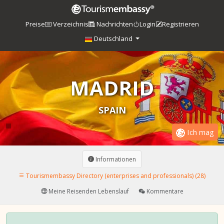
Preise
Verzeichnis
Nachrichten
Login
Registrieren
Deutschland
MADRID
SPAIN
Ich mag
Informationen
Tourismembassy Directory (enterprises and professionals) (28)
Meine Reisenden Lebenslauf
Kommentare