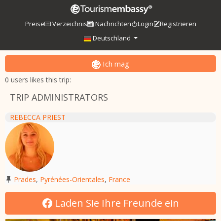
Preise
Verzeichnis
Nachrichten
Login
Registrieren
Deutschland
Ich mag
0 users likes this trip:
TRIP ADMINISTRATORS
REBECCA PRIEST
Prades
,
Pyrénées-Orientales
,
France
Laden Sie Ihre Freunde ein