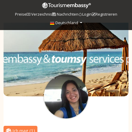
Preise
Verzeichnis
Nachrichten
Login
Registrieren
Deutschland
Ich mag
(
1
)