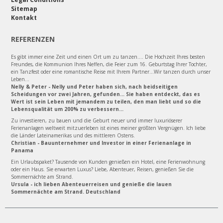
Sitemap
Kontakt
REFERENZEN
Es gibt immer eine Zeit und einen Ort um zu tanzen.... Die Hochzeit Ihres besten
Freundes, die Kommunion Ihres Neffen, die Feier zum 16. Geburtstag Ihrer Tochter,
ein Tanzfest oder eine romantische Reise mit Ihrem Partner...Wir tanzen durch unser
Leben...
Nelly & Peter - Nelly und Peter haben sich, nach beidseitigen
Scheidungen vor zwei Jahren, gefunden... Sie haben entdeckt, das es
Wert ist sein Leben mit jemandem zu teilen, den man liebt und so die
Lebensqualität um 200% zu verbessern...
Zu investieren, zu bauen und die Geburt neuer und immer luxuriöserer
Ferienanlagen weltweit mitzuerleben ist eines meiner größten Vergnügen. Ich liebe
die Länder Lateinamerikas und des mittleren Ostens.
Christian - Bauunternehmer und Investor in einer Ferienanlage in
Panama
Ein Urlaubspaket? Tausende von Kunden genießen ein Hotel, eine Ferienwohnung
oder ein Haus. Sie erwarten Luxus? Liebe, Abenteuer, Reisen, genießen Sie die
Sommernächte am Strand.
Ursula - ich lieben Abenteuerreisen und genieße die lauen
Sommernächte am Strand. Deutschland