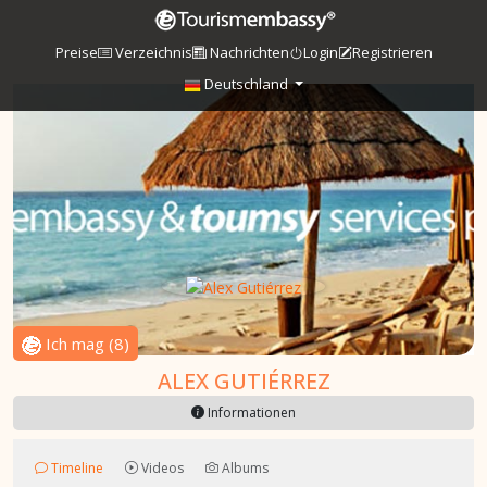
Preise
Verzeichnis
Nachrichten
Login
Registrieren
Deutschland
Ich mag
(
8
)
ALEX GUTIÉRREZ
Informationen
Timeline
Videos
Albums