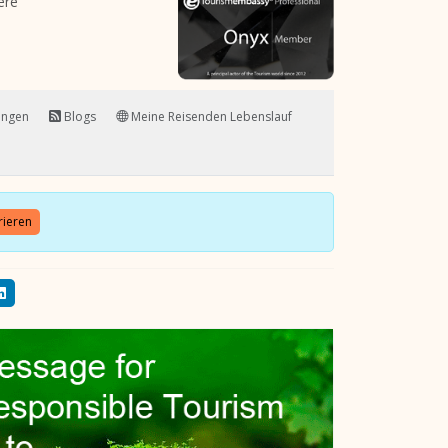
ere
ungen
Blogs
Meine Reisenden Lebenslauf
rieren