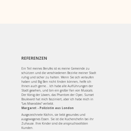
REFERENZEN
Ein Teil meines Berufes ist es meine Gemeinde zu
schützen und die verschiedenen Bezirke meiner Stadt
ruhig und sicher zu halten. Wenn Sie sich verlaufen
haben und Big Ben nicht finden können, helfe ich
Ihnen auch gerne... Ich habe alle Aufführungen der
Stadt gesehen, und bin ein großer Fan von Musicals.
Der König der Löwen, das Phantom der Oper, Sunset
Boulevard hat mich fasziniert, aber ich habe mich in
“Les Miserables“ verliebt.
Margaret - Polizistin aus London
Ausgezeichnete Köchin, sie liebt gesundes und
ausgewogenes Essen. Sie ist die Küchenchefin bei ihr
Zuhause. Ihre Kinder sind die anspruchsvollsten
Kunden.