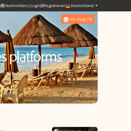
s
Nachrichten
Login
Registrieren
Deutschland
Ich mag
(
5
)