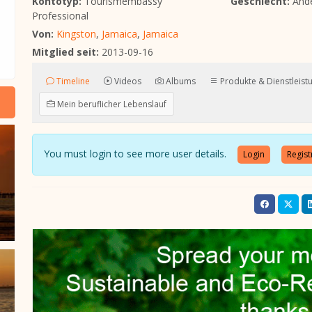
Kontotyp:
Tourismembassy
Geschlecht:
And
Professional
Von:
Kingston
,
Jamaica
,
Jamaica
Mitglied seit:
2013-09-16
Timeline
Videos
Albums
Produkte & Dienstleist
Mein beruflicher Lebenslauf
You must login to see more user details.
Login
Regist