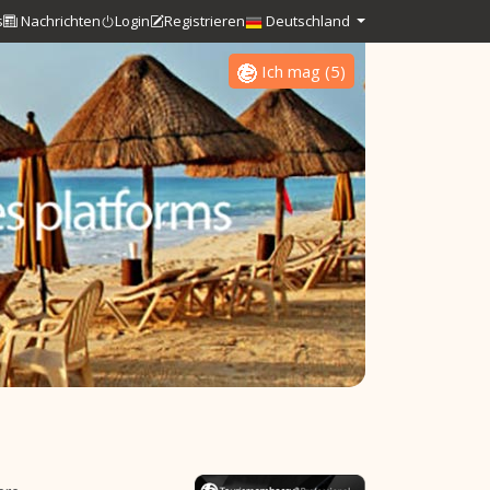
s
Nachrichten
Login
Registrieren
Deutschland
Ich mag
(
5
)