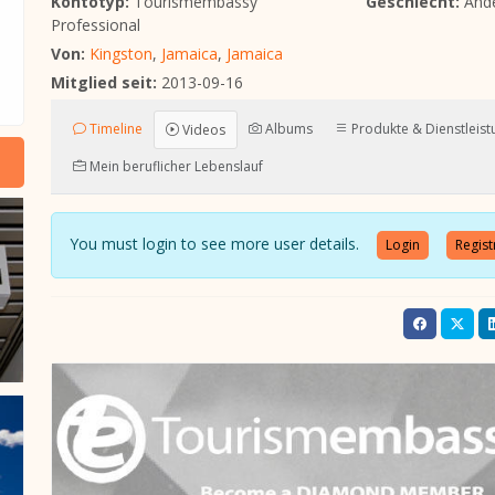
Kontotyp:
Tourismembassy
Geschlecht:
And
Professional
Von:
Kingston
,
Jamaica
,
Jamaica
Mitglied seit:
2013-09-16
Timeline
Albums
Produkte & Dienstleis
Videos
Mein beruflicher Lebenslauf
You must login to see more user details.
Login
Regist