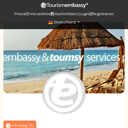
Preise
Verzeichnis
Nachrichten
Login
Registrieren
Deutschland
Ich mag
(
5
)