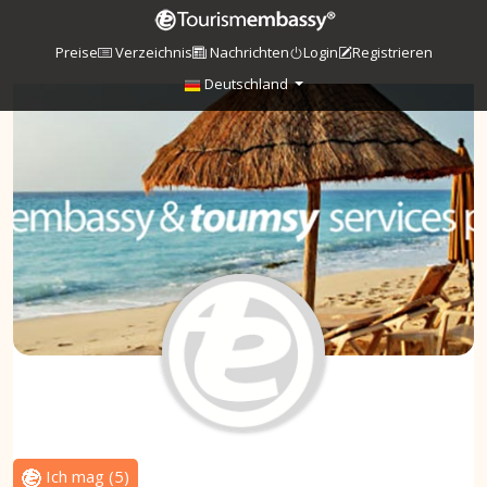
Preise
Verzeichnis
Nachrichten
Login
Registrieren
Deutschland
Ich mag
(
5
)