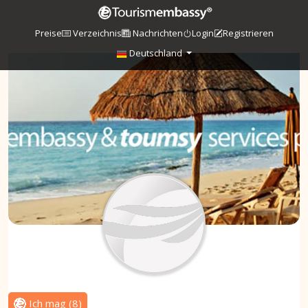
Preise
Verzeichnis
Nachrichten
Login
Registrieren
Deutschland
Ich mag
(
8
)