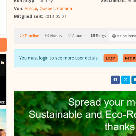
Kontotyp:
Toumsy
Geschlecht:
And
:
Von:
Amqui
,
Quebec
,
Canada
Mitglied seit:
2013-05-21
Timeline
Videos
Albums
Blogs
Meine Reis
You must login to see more user details.
Login
Regist