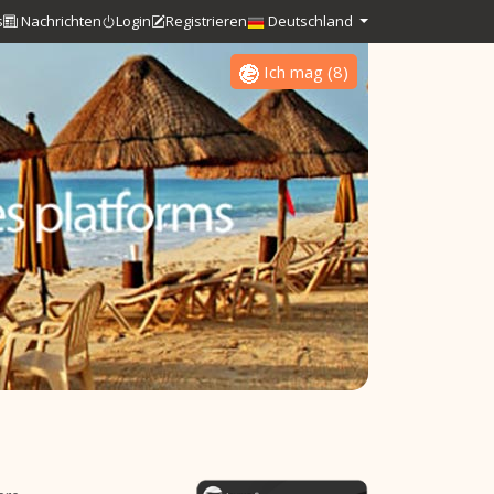
s
Nachrichten
Login
Registrieren
Deutschland
Ich mag
(
8
)