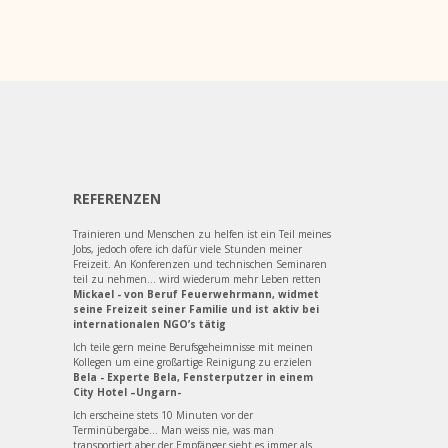
REFERENZEN
Trainieren und Menschen zu helfen ist ein Teil meines
Jobs, jedoch ofere ich dafür viele Stunden meiner
Freizeit. An Konferenzen und technischen Seminaren
teil zu nehmen... wird wiederum mehr Leben retten
Mickael - von Beruf Feuerwehrmann, widmet
seine Freizeit seiner Familie und ist aktiv bei
internationalen NGO’s tätig
Ich teile gern meine Berufsgeheimnisse mit meinen
Kollegen um eine großartige Reinigung zu erzielen
Bela - Experte Bela, Fensterputzer in einem
City Hotel –Ungarn-
Ich erscheine stets 10 Minuten vor der
Terminübergabe... Man weiss nie, was man
transportiert aber der Empfänger sieht es immer als