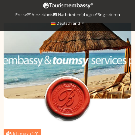
Preise
Verzeichnis
Nachrichten
Login
Registrieren
Deutschland
Ich mag
(
10
)