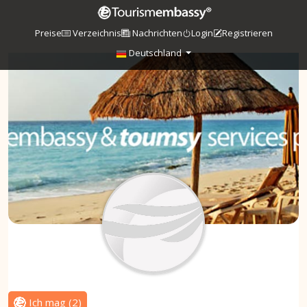
Preise
Verzeichnis
Nachrichten
Login
Registrieren
Deutschland
Ich mag
(
2
)