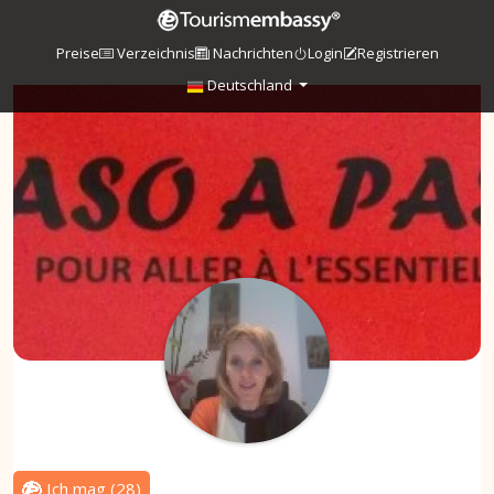
Preise
Verzeichnis
Nachrichten
Login
Registrieren
Deutschland
Ich mag
(
28
)