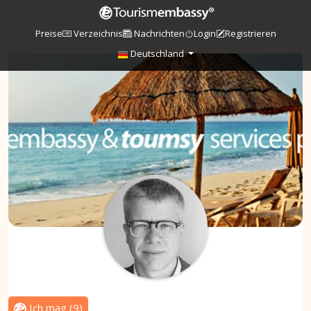
Preise
Verzeichnis
Nachrichten
Login
Registrieren
Deutschland
Ich mag
(
9
)