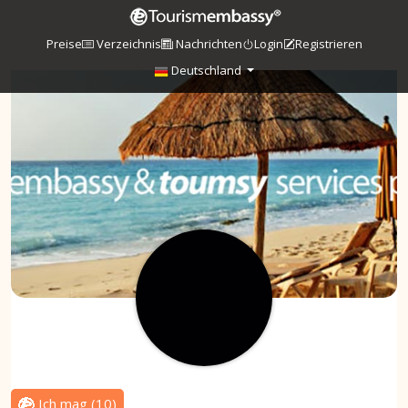
Preise
Verzeichnis
Nachrichten
Login
Registrieren
Deutschland
Ich mag
(
10
)