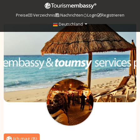
Preise
Verzeichnis
Nachrichten
Login
Registrieren
Deutschland
Ich mag
(
8
)