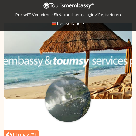
Preise
Verzeichnis
Nachrichten
Login
Registrieren
Deutschland
Ich mag
(
5
)