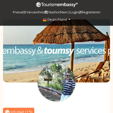
Preise
Verzeichnis
Nachrichten
Login
Registrieren
Deutschland
Ich mag
(
15
)