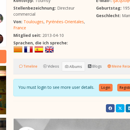
Kontotyp:
Toumsy
E-Mail-:
ljacq00@
Stellenbezeichnung:
Directeur
Geburtstag:
195
commercial
Geschlecht:
Man
Von:
Toulouges
,
Pyrénées-Orientales
,
France
Mitglied seit:
2013-04-10
Sprachen, die ich spreche:
Timeline
Videos
Blogs
Meine Reis
Albums
You must login to see more user details.
Login
Regist