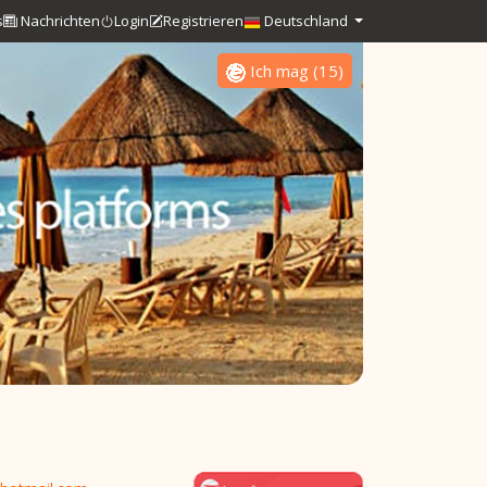
s
Nachrichten
Login
Registrieren
Deutschland
Ich mag
(
15
)