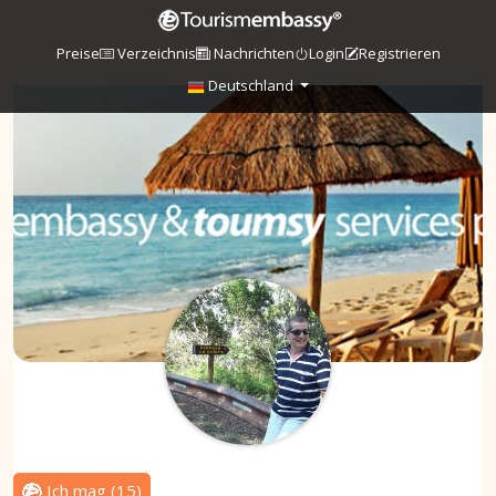
Preise
Verzeichnis
Nachrichten
Login
Registrieren
Deutschland
Ich mag
(
15
)