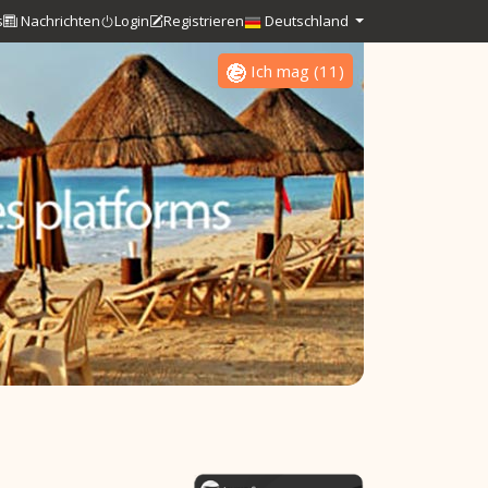
s
Nachrichten
Login
Registrieren
Deutschland
Ich mag
(
11
)