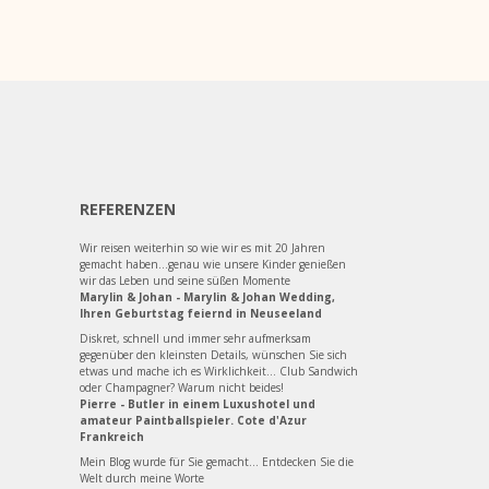
REFERENZEN
Wir reisen weiterhin so wie wir es mit 20 Jahren
gemacht haben...genau wie unsere Kinder genießen
wir das Leben und seine süßen Momente
Marylin & Johan - Marylin & Johan Wedding,
Ihren Geburtstag feiernd in Neuseeland
Diskret, schnell und immer sehr aufmerksam
gegenüber den kleinsten Details, wünschen Sie sich
etwas und mache ich es Wirklichkeit... Club Sandwich
oder Champagner? Warum nicht beides!
Pierre - Butler in einem Luxushotel und
amateur Paintballspieler. Cote d'Azur
Frankreich
Mein Blog wurde für Sie gemacht... Entdecken Sie die
Welt durch meine Worte