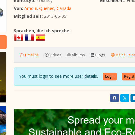
Kontotyp:
Toumsy
Geschlecht:
Fra
Von:
Amqui
,
Quebec
,
Canada
Mitglied seit:
2013-05-05
Sprachen, die ich spreche:
Timeline
Videos
Albums
Blogs
Meine Reis
You must login to see more user details.
Login
Regist