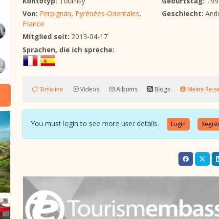
Kontotyp:
Toumsy
Geburtstag:
199
Von:
Perpignan
,
Pyrénées-Orientales
,
Geschlecht:
And
France
Mitglied seit:
2013-04-17
Sprachen, die ich spreche:
Timeline
Videos
Albums
Blogs
Meine Reis
You must login to see more user details.
Login
Regist