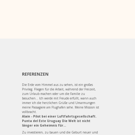
REFERENZEN
Die Erde vom Himmel aus zu sehen, ist ein großes
Privileg. Fliegen für die Arbeit, während der Freizeit,
zum Urlaub machen oder um die Familie zu
besuchen... Ich werde mit Freude erfüllt, wann auch
immer ich die herzlichen Grüße und Umarmungen
meine Passagiere am Flughafen sehe. Meine Mission ist
vollbracht.
Alain - Pilot bei einer Luftfahrtsgesellschaft.
Punta del Este Uruguay Die Welt ist nicht
länger ein Geheimnis für...
Zu investieren, zu bauen und die Geburt neuer und