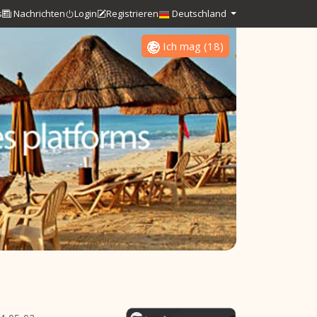
s
Nachrichten
Login
Registrieren
Deutschland
Ich mag
(
18
)