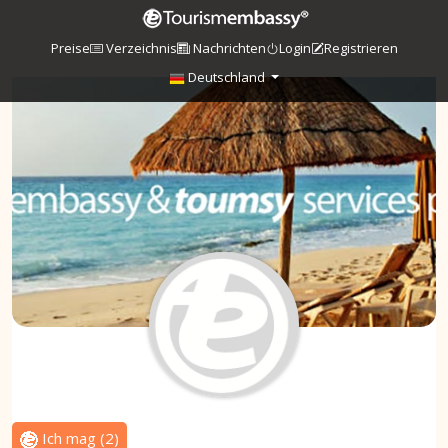
Preise
Verzeichnis
Nachrichten
Login
Registrieren
Deutschland
Ich mag
(
2
)