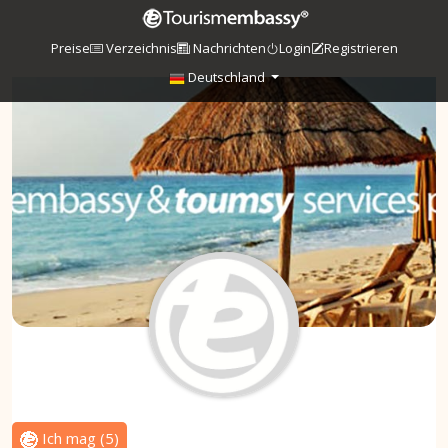
Preise
Verzeichnis
Nachrichten
Login
Registrieren
Deutschland
Ich mag
(
5
)