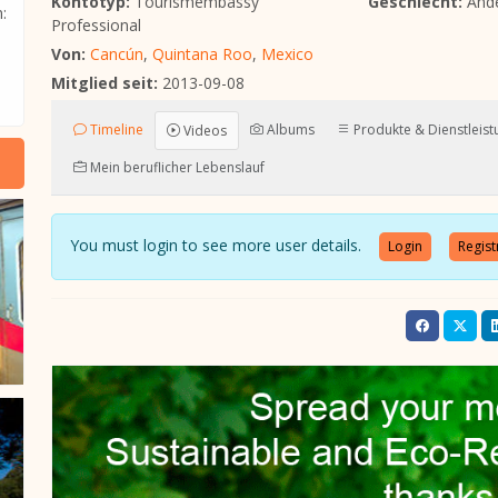
Kontotyp:
Tourismembassy
Geschlecht:
And
:
Professional
Von:
Cancún
,
Quintana Roo
,
Mexico
Mitglied seit:
2013-09-08
Timeline
Albums
Produkte & Dienstleis
Videos
Mein beruflicher Lebenslauf
You must login to see more user details.
Login
Regist