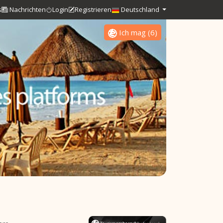
s
Nachrichten
Login
Registrieren
Deutschland
Ich mag
(
6
)