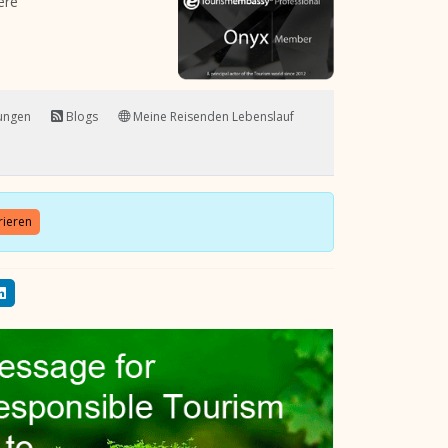
ere
tungen
Blogs
Meine Reisenden Lebenslauf
rieren