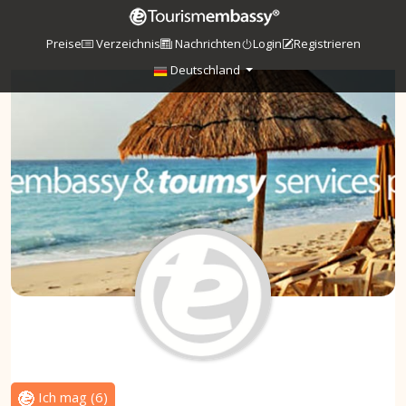
Preise
Verzeichnis
Nachrichten
Login
Registrieren
Deutschland
Ich mag
(
6
)