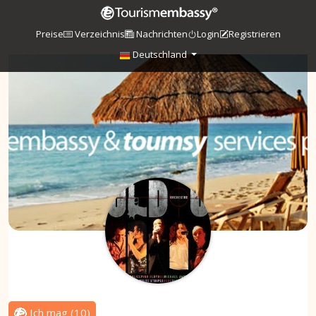
Preise
Verzeichnis
Nachrichten
Login
Registrieren
Deutschland
Ich mag
(
10
)