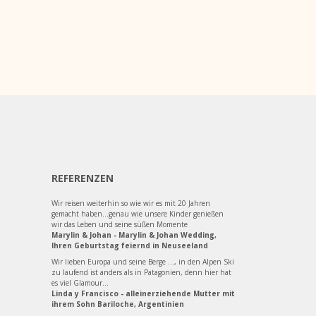
REFERENZEN
Wir reisen weiterhin so wie wir es mit 20 Jahren
gemacht haben...genau wie unsere Kinder genießen
wir das Leben und seine süßen Momente
Marylin & Johan - Marylin & Johan Wedding,
Ihren Geburtstag feiernd in Neuseeland
Wir lieben Europa und seine Berge ..., in den Alpen Ski
zu laufend ist anders als in Patagonien, denn hier hat
es viel Glamour...
Linda y Francisco - alleinerziehende Mutter mit
ihrem Sohn Bariloche, Argentinien