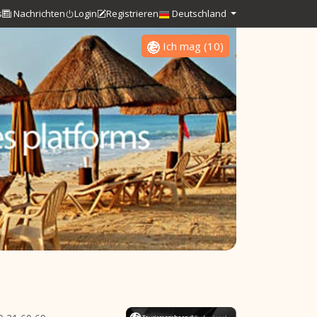
s
Nachrichten
Login
Registrieren
Deutschland
Ich mag
(
10
)