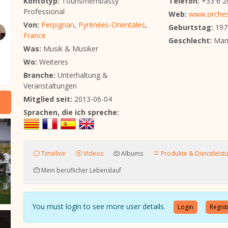
Kontotyp:
Tourismembassy
Telefon:
+33 6 2
Professional
Web:
www.orches
Von:
Perpignan
,
Pyrénées-Orientales
,
Geburtstag:
197
France
Geschlecht:
Man
Was:
Musik & Musiker
Wo:
Weiteres
Branche:
Unterhaltung &
Veranstaltungen
Mitglied seit:
2013-06-04
Sprachen, die ich spreche:
Timeline
Videos
Albums
Produkte & Dienstleist
Mein beruflicher Lebenslauf
You must login to see more user details.
Login
Regist