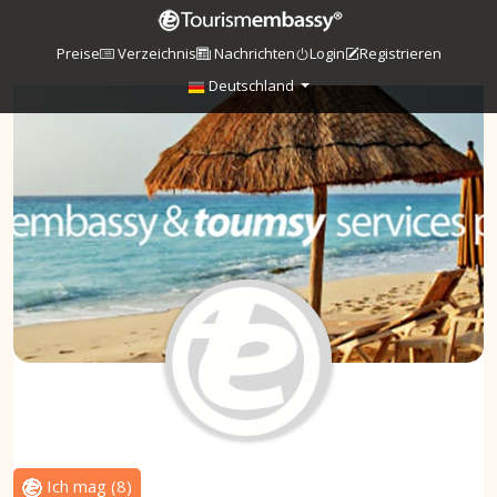
Preise
Verzeichnis
Nachrichten
Login
Registrieren
Deutschland
Ich mag
(
8
)