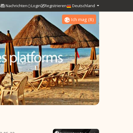
s
Nachrichten
Login
Registrieren
Deutschland
Ich mag
(
8
)