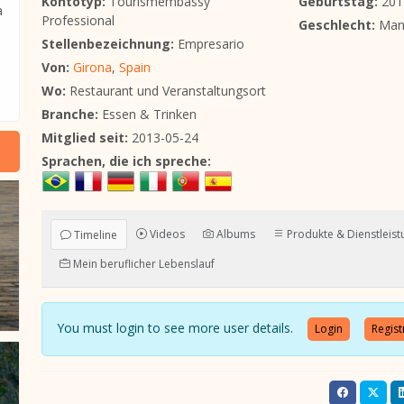
Kontotyp:
Tourismembassy
Geburtstag:
201
a
Professional
Geschlecht:
Man
Stellenbezeichnung:
Empresario
Von:
Girona
,
Spain
Wo:
Restaurant und Veranstaltungsort
Branche:
Essen & Trinken
Mitglied seit:
2013-05-24
Sprachen, die ich spreche:
Videos
Albums
Produkte & Dienstleis
Timeline
Mein beruflicher Lebenslauf
You must login to see more user details.
Login
Regist