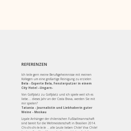
REFERENZEN
Ich teile gern meine Berufsgeheimnisse mit meinen
Kollegen um eine großartige Reinigung zu erzielen
Bela - Experte Bela, Fensterputzer in einem
City Hotel –Ungarn-
Von Golfplatz zu Golfplatz und ich spiele weil ich es
liebe.... dieses Jahr an der Costa Brava, werden Sie mit
mir spielen?
Tatania - Journalistin und Liebhaberin guter
Weine - Moskau
Loyale Anhänger der chilenischen Fußballmannschaft
sind bereit für die Weltmeisterschaft in Brasilien 2014.
Chi-chi-chi-le-le-le ... alle Leute lieben Chile! Viva Chile!