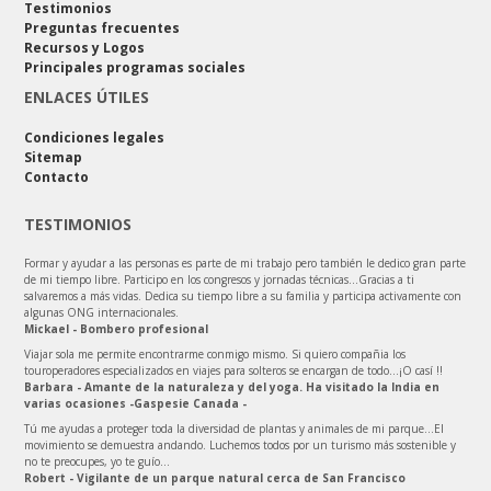
Testimonios
Preguntas frecuentes
Recursos y Logos
Principales programas sociales
ENLACES ÚTILES
Condiciones legales
Sitemap
Contacto
TESTIMONIOS
Formar y ayudar a las personas es parte de mi trabajo pero también le dedico gran parte
de mi tiempo libre. Participo en los congresos y jornadas técnicas...Gracias a ti
salvaremos a más vidas. Dedica su tiempo libre a su familia y participa activamente con
algunas ONG internacionales.
Mickael - Bombero profesional
Viajar sola me permite encontrarme conmigo mismo. Si quiero compañia los
touroperadores especializados en viajes para solteros se encargan de todo…¡O casí !!
Barbara - Amante de la naturaleza y del yoga. Ha visitado la India en
varias ocasiones -Gaspesie Canada -
Tú me ayudas a proteger toda la diversidad de plantas y animales de mi parque…El
movimiento se demuestra andando. Luchemos todos por un turismo más sostenible y
no te preocupes, yo te guío…
Robert - Vigilante de un parque natural cerca de San Francisco