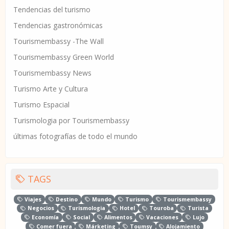
Tendencias del turismo
Tendencias gastronómicas
Tourismembassy -The Wall
Tourismembassy Green World
Tourismembassy News
Turismo Arte y Cultura
Turismo Espacial
Turismologia por Tourismembassy
últimas fotografías de todo el mundo
TAGS
Viajes
Destino
Mundo
Turismo
Tourismembassy
Negocios
Turismologia
Hotel
Touroba
Turista
Economía
Social
Alimentos
Vacaciones
Lujo
Comer fuera
Márketing
Toumsy
Alojamiento