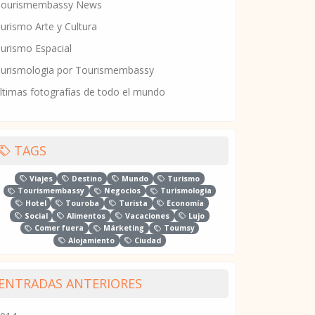
Tourismembassy News
urismo Arte y Cultura
urismo Espacial
urismologia por Tourismembassy
ltimas fotografías de todo el mundo
TAGS
Viajes
Destino
Mundo
Turismo
Tourismembassy
Negocios
Turismologia
Hotel
Touroba
Turista
Economía
Social
Alimentos
Vacaciones
Lujo
Comer fuera
Márketing
Toumsy
Alojamiento
Ciudad
ENTRADAS ANTERIORES