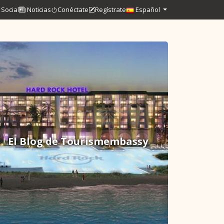
Social
Noticias
Conéctate
Regístrate
Español
El Blog de Tourismembassy