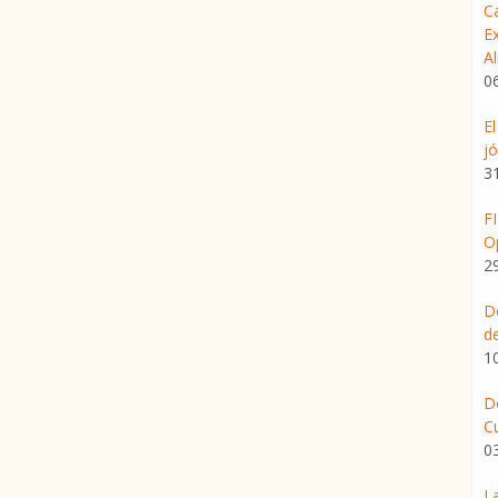
C
Ex
A
0
E
j
3
F
O
2
D
d
1
De
Cu
0
L