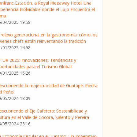
anfranc Estación, a Royal Hideaway Hotel: Una
periencia Inolvidable donde el Lujo Encuentra el
lma
6/04/2025 19:58
l relevo generacional en la gastronomía: cómo los
óvenes chefs están reinventando la tradición
1/01/2025 14:58
ITUR 2025: Innovaciones, Tendencias y
portunidades para el Turismo Global
9/01/2025 16:26
escubriendo la majestuosidad de Guatapé: Piedra
el Peñol
0/05/2024 18:09
scubriendo el Eje Cafetero: Sostenibilidad y
ltura en el Valle de Cocora, Salento y Pereira
3/05/2024 23:16
a Economía Circular en el Turismo: Un Imperativo