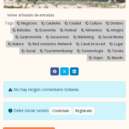
Volver al listado de entradas
Tags:
Negocios
Cataluña
Ciudad
Cultura
Destino
Bebidas
Economía
Festival
Alimentos
Amigos
Gastronomía
Vacaciones
Márketing
Social Media
Natura
Red contactos -Network
Canal en la red
Lugar
Social
Tourismembassy
Turismologia
Turista
Viajes
Mundo
No hay ningún comentario todavía.
Debe iniciar sesión
Conéctate
Regístrate