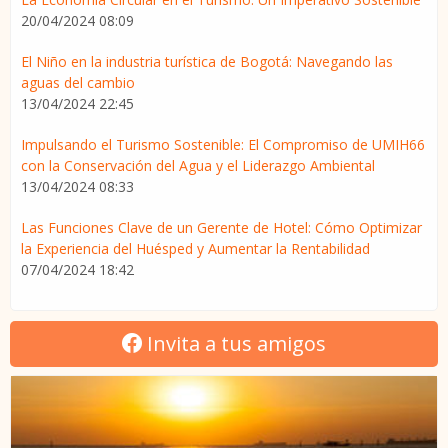
20/04/2024 08:09
El Niño en la industria turística de Bogotá: Navegando las
aguas del cambio
13/04/2024 22:45
Impulsando el Turismo Sostenible: El Compromiso de UMIH66
con la Conservación del Agua y el Liderazgo Ambiental
13/04/2024 08:33
Las Funciones Clave de un Gerente de Hotel: Cómo Optimizar
la Experiencia del Huésped y Aumentar la Rentabilidad
07/04/2024 18:42
Invita a tus amigos