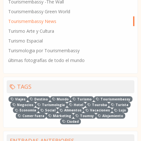
Tourismembassy -The Wall
Tourismembassy Green World
Tourismembassy News
Turismo Arte y Cultura
Turismo Espacial
Turismologia por Tourismembassy
últimas fotografías de todo el mundo
TAGS
Viajes
Destino
Mundo
Turismo
Tourismembassy
Negocios
Turismologia
Hotel
Touroba
Turista
Economía
Social
Alimentos
Vacaciones
Lujo
Comer fuera
Márketing
Toumsy
Alojamiento
Ciudad
ENTRADAS ANTERIORES