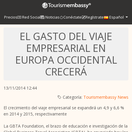
Precios
Red Social
Noticias
Conéctate
Regístrate
Español
EL GASTO DEL VIAJE
EMPRESARIAL EN
EUROPA OCCIDENTAL
CRECERÁ
13/11/2014 12:44
Categoría:
Tourismembassy News
El crecimiento del viaje empresarial se expandirá un 4,9 y 6,6 %
en 2014 y 2015, respectivamente
La GBTA Foundation, el brazo de educación e investigación de la