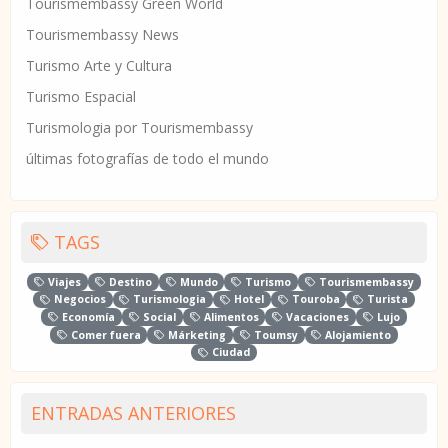
Tourismembassy Green World
Tourismembassy News
Turismo Arte y Cultura
Turismo Espacial
Turismologia por Tourismembassy
últimas fotografías de todo el mundo
TAGS
Viajes
Destino
Mundo
Turismo
Tourismembassy
Negocios
Turismologia
Hotel
Touroba
Turista
Economía
Social
Alimentos
Vacaciones
Lujo
Comer fuera
Márketing
Toumsy
Alojamiento
Ciudad
ENTRADAS ANTERIORES