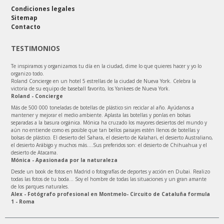
Condiciones legales
Sitemap
Contacto
TESTIMONIOS
Te inspiramos y organizamos tu día en la ciudad, dime lo que quieres hacer y yo lo
organizo todo.
Roland Concierge en un hotel 5 estrellas de la ciudad de Nueva York. Celebra la
victoria de su equipo de baseball favorito, los Yankees de Nueva York.
Roland - Concierge
Más de 500 000 toneladas de botellas de plástico sin reciclar al año. Ayúdanos a
mantener y mejorar el medio ambiente. Aplasta las botellas y ponlas en bolsas
separadas a la basura orgánica. Mónica ha cruzado los mayores desiertos del mundo y
aún no entiende como es posible que tan bellos paisajes estén llenos de botellas y
bolsas de plástico. El desierto del Sahara, el desierto de Kalahari, el desierto Australiano,
el desierto Arábigo y muchos más....Sus preferidos son: el desierto de Chihuahua y el
desierto de Atacama.
Mónica - Apasionada por la naturaleza
Desde un book de fotos en Madrid o fotografías de deportes y acción en Dubai. Realizo
todas las fotos de tu boda… Soy el hombre de todas las situaciones y un gran amante
de los parques naturales.
Alex - Fotógrafo profesional en Montmelo- Circuito de Cataluña formula
1 - Roma