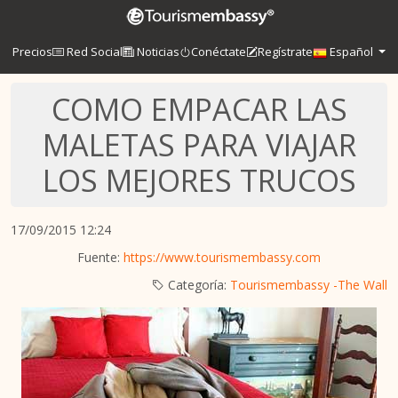
Precios
Red Social
Noticias
Conéctate
Regístrate
Español
COMO EMPACAR LAS
MALETAS PARA VIAJAR
LOS MEJORES TRUCOS
17/09/2015 12:24
Fuente:
https://www.tourismembassy.com
Categoría:
Tourismembassy -The Wall