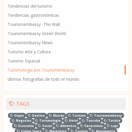
Tendencias del turismo
Tendencias gastronómicas
Tourismembassy -The Wall
Tourismembassy Green World
Tourismembassy News
Turismo Arte y Cultura
Turismo Espacial
Turismologia por Tourismembassy
últimas fotografías de todo el mundo
TAGS
Viajes
Destino
Mundo
Turismo
Tourismembassy
Negocios
Turismologia
Hotel
Touroba
Turista
Economía
Social
Alimentos
Vacaciones
Lujo
Comer fuera
Márketing
Toumsy
Alojamiento