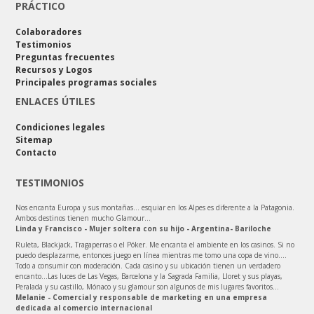
PRÁCTICO
Colaboradores
Testimonios
Preguntas frecuentes
Recursos y Logos
Principales programas sociales
ENLACES ÚTILES
Condiciones legales
Sitemap
Contacto
TESTIMONIOS
Nos encanta Europa y sus montañas… esquiar en los Alpes es diferente a la Patagonia.
Ambos destinos tienen mucho Glamour…
Linda y Francisco - Mujer soltera con su hijo - Argentina- Bariloche
Ruleta, Blackjack, Tragaperras o el Póker. Me encanta el ambiente en los casinos. Si no
puedo desplazarme, entonces juego en línea mientras me tomo una copa de vino....
Todo a consumir con moderación. Cada casino y su ubicación tienen un verdadero
encanto...Las luces de Las Vegas, Barcelona y la Sagrada Familia, Lloret y sus playas,
Peralada y su castillo, Mónaco y su glamour son algunos de mis lugares favoritos...
Melanie - Comercial y responsable de marketing en una empresa
dedicada al comercio internacional