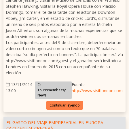
cantante Jessie J., visitar el Museo de Ciencias con el Profesor
Stephen Hawking, visitar la Royal Opera House con Plácido
Domingo, tomar el té de la tarde con el actor de Downton
Abbey, Jim Carter, en el estadio de cricket Lord's, disfrutar de
un menú de seis platos elaborado por la estrella Michelin
Jason Atherton, son algunas de la muchas experiencias que se
podrán vivir en dos semanas en Londres.
Los participantes, antes del 9 de diciembre, deberán enviar un
vídeo corto o imagen así como un texto que en 70 palabras
describa "su día perfecto en Londres". La participación será vía
http://www.visitlondon.com/guest y el ganador será invitado a
Londres en febrero de 2015 con un acompañante de su
elección.
13/11/2014
Fuente:
Tourismembassy
13:00
http://www.visitlondon.com
News
Continuar leyendo
EL GASTO DEL VIAJE EMPRESARIAL EN EUROPA
OCCIDENTAL CRECERÁ