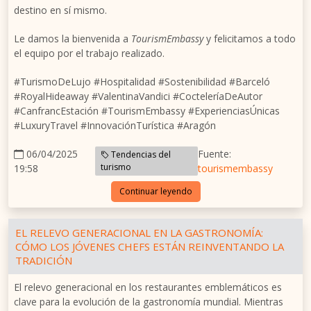
destino en sí mismo.
Le damos la bienvenida a
TourismEmbassy
y felicitamos a todo
el equipo por el trabajo realizado.
#TurismoDeLujo #Hospitalidad #Sostenibilidad #Barceló
#RoyalHideaway #ValentinaVandici #CocteleríaDeAutor
#CanfrancEstación #TourismEmbassy #ExperienciasÚnicas
#LuxuryTravel #InnovaciónTurística #Aragón
06/04/2025
Fuente:
Tendencias del
turismo
19:58
tourismembassy
Continuar leyendo
EL RELEVO GENERACIONAL EN LA GASTRONOMÍA:
CÓMO LOS JÓVENES CHEFS ESTÁN REINVENTANDO LA
TRADICIÓN
El relevo generacional en los restaurantes emblemáticos es
clave para la evolución de la gastronomía mundial. Mientras