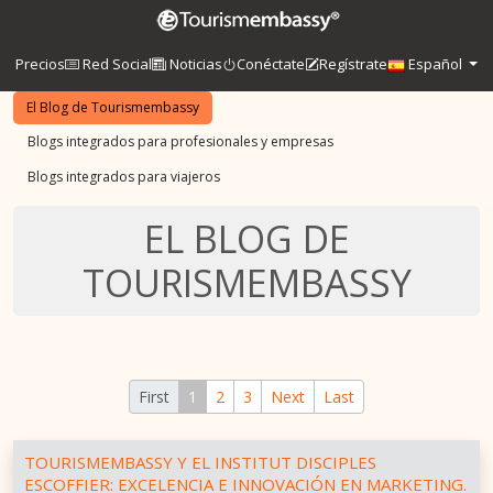
Precios
Red Social
Noticias
Conéctate
Regístrate
Español
El Blog de Tourismembassy
Blogs integrados para profesionales y empresas
Blogs integrados para viajeros
EL BLOG DE
TOURISMEMBASSY
First
1
2
3
Next
Last
TOURISMEMBASSY Y EL INSTITUT DISCIPLES
ESCOFFIER: EXCELENCIA E INNOVACIÓN EN MARKETING.