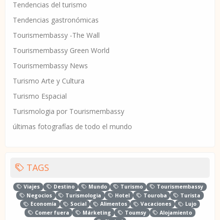
Tendencias del turismo
Tendencias gastronómicas
Tourismembassy -The Wall
Tourismembassy Green World
Tourismembassy News
Turismo Arte y Cultura
Turismo Espacial
Turismologia por Tourismembassy
últimas fotografías de todo el mundo
TAGS
Viajes
Destino
Mundo
Turismo
Tourismembassy
Negocios
Turismologia
Hotel
Touroba
Turista
Economía
Social
Alimentos
Vacaciones
Lujo
Comer fuera
Márketing
Toumsy
Alojamiento