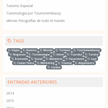
Turismo Espacial
Turismologia por Tourismembassy
últimas fotografías de todo el mundo
TAGS
Viajes
Destino
Mundo
Turismo
Tourismembassy
Negocios
Turismologia
Hotel
Touroba
Turista
Economía
Social
Alimentos
Vacaciones
Lujo
Comer fuera
Márketing
Toumsy
Alojamiento
Ciudad
ENTRADAS ANTERIORES
2014
2015