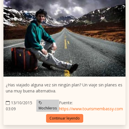
¿Has viajado alguna vez sin ningún plan? Un viaje sin planes es
una muy buena alternativa.
13/10/2015
Fuente:
Mochileros
03:09
https://www.tourismembassy.com
Continuar leyendo