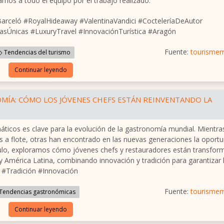
tamos a todo el equipo por el trabajo realizado.
Barceló #RoyalHideaway #ValentinaVandici #CocteleríaDeAutor
sÚnicas #LuxuryTravel #InnovaciónTurística #Aragón
Fuente:
tourisme
Tendencias del turismo
Continuar leyendo
MÍA: CÓMO LOS JÓVENES CHEFS ESTÁN REINVENTANDO LA
áticos es clave para la evolución de la gastronomía mundial. Mientra
s a flote, otras han encontrado en las nuevas generaciones la oport
ículo, exploramos cómo jóvenes chefs y restauradores están transfo
 y América Latina, combinando innovación y tradición para garantizar 
 #Tradición #Innovación
Fuente:
tourisme
Tendencias gastronómicas
Continuar leyendo