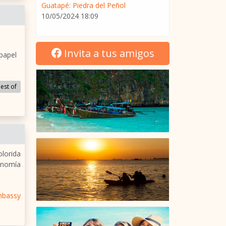
Guatapé: Piedra del Peñol
10/05/2024 18:09
Invita a tus amigos
 papel
est of
olorida
ronomía
mbassy