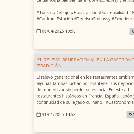
Le damos la bienvenida a
TourismEmbassy
y felici
#TurismoDeLujo #Hospitalidad #Sostenibilidad #
#CanfrancEstación #TourismEmbassy #Experiencia
06/04/2025 19:58
EL RELEVO GENERACIONAL EN LA GASTRONO
TRADICIÓN
El relevo generacional en los restaurantes emblem
algunas familias luchan por mantener sus negocio
de modernizar sin perder su esencia. En este art
restaurantes históricos en Francia, España, Japón
continuidad de su legado culinario. #Gastronomía
31/01/2025 14:58