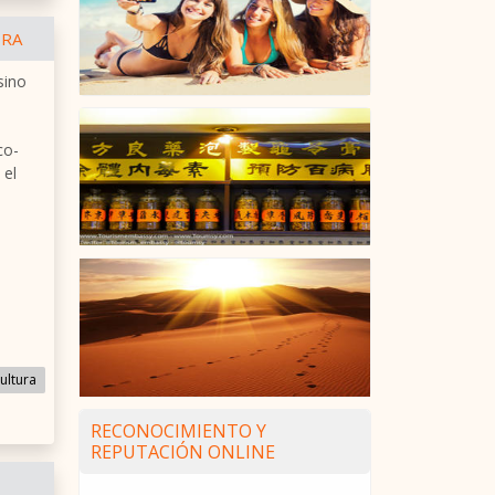
IRA
sino
co-
 el
ultura
RECONOCIMIENTO Y
REPUTACIÓN ONLINE