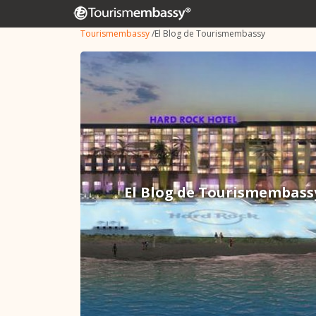
Tourismembassy
/
El Blog de Tourismembassy
El Blog de Tourismembass