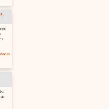
 EL
ando
a
as
mbassy
tor
ras