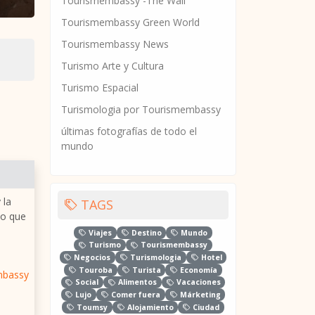
Tourismembassy -The Wall
Tourismembassy Green World
Tourismembassy News
Turismo Arte y Cultura
Turismo Espacial
Turismologia por Tourismembassy
últimas fotografías de todo el
mundo
 la
TAGS
po que
Viajes
Destino
Mundo
Turismo
Tourismembassy
Negocios
Turismologia
Hotel
Touroba
Turista
Economía
mbassy
Social
Alimentos
Vacaciones
Lujo
Comer fuera
Márketing
Toumsy
Alojamiento
Ciudad