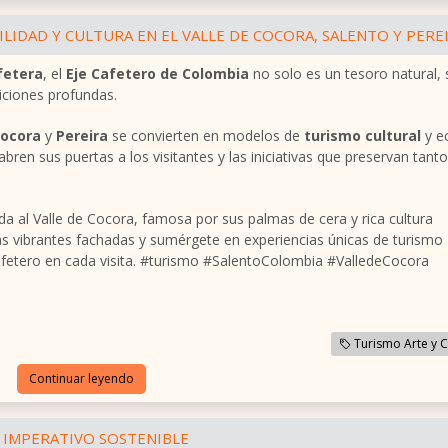
ILIDAD Y CULTURA EN EL VALLE DE COCORA, SALENTO Y PERE
fetera
, el
Eje Cafetero de Colombia
no solo es un tesoro natural, 
iciones profundas.
Cocora
y
Pereira
se convierten en modelos de
turismo cultural
y e
bren sus puertas a los visitantes y las iniciativas que preservan tanto
a al Valle de Cocora, famosa por sus palmas de cera y rica cultura
as vibrantes fachadas y sumérgete en experiencias únicas de turismo
e Cafetero en cada visita. #turismo #SalentoColombia #ValledeCocora
Turismo Arte y C
Continuar leyendo
N IMPERATIVO SOSTENIBLE