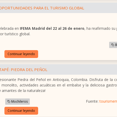
Y OPORTUNIDADES PARA EL TURISMO GLOBAL
celebrada en
IFEMA Madrid del 22 al 26 de enero
, ha reafirmado su
 turístico global.
B
Continuar leyendo
APÉ: PIEDRA DEL PEÑOL
ionante Piedra del Peñol en Antioquia, Colombia. Disfruta de la c
o monolito, actividades acuáticas en el embalse y la deliciosa gast
y amantes de la naturaleza!
Fuente:
tourisme
Mochileros
Continuar leyendo