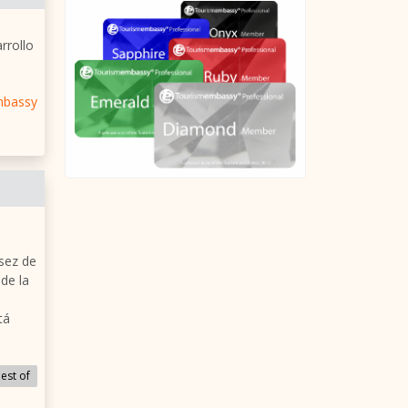
rrollo
mbassy
sez de
de la
tá
est of